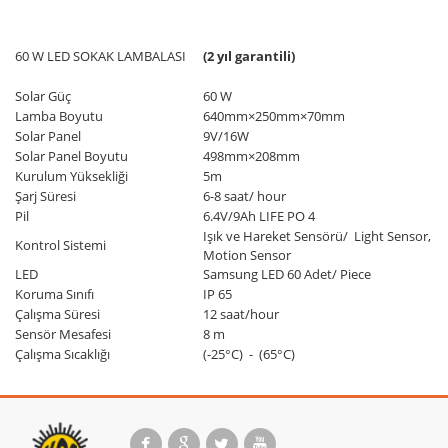
60 W LED SOKAK LAMBALASI
(2 yıl garantili)
Solar Güç
60 W
Lamba Boyutu
640mm×250mm×70mm
Solar Panel
9V/16W
Solar Panel Boyutu
498mm×208mm
Kurulum Yüksekliği
5m
Şarj Süresi
6-8 saat/ hour
Pil
6.4V/9Ah LIFE PO 4
Işık ve Hareket Sensörü/ Light Sensor,
Kontrol Sistemi
Motion Sensor
LED
Samsung LED 60 Adet/ Piece
Koruma Sınıfı
IP 65
Çalışma Süresi
12 saat/hour
Sensör Mesafesi
8 m
Çalışma Sıcaklığı
(-25°C) - (65°C)