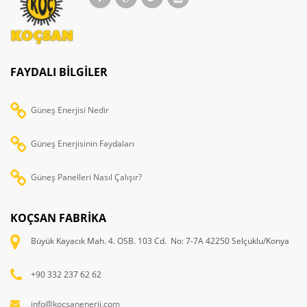
FAYDALI BILGILER
Güneş Enerjisi Nedir
Güneş Enerjisinin Faydaları
Güneş Panelleri Nasıl Çalışır?
KOÇSAN FABRİKA
Büyük Kayacık Mah. 4. OSB. 103 Cd. No: 7-7A 42250 Selçuklu/Konya
+90 332 237 62 62
info@kocsanenerji.com