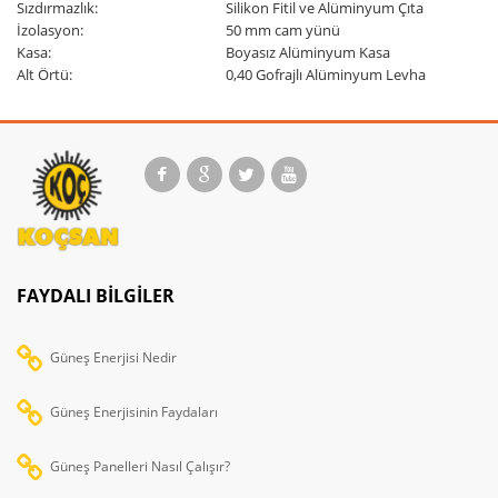
Sızdırmazlık:
Silikon Fitil ve Alüminyum Çıta
İzolasyon:
50 mm cam yünü
Kasa:
Boyasız Alüminyum Kasa
Alt Örtü:
0,40 Gofrajlı Alüminyum Levha
FAYDALI BILGILER
Güneş Enerjisi Nedir
Güneş Enerjisinin Faydaları
Güneş Panelleri Nasıl Çalışır?