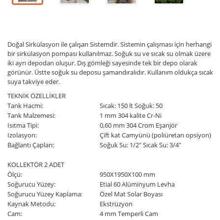
Doğal Sirkülasyon ile çalışan Sistemdir. Sistemin çalışması için herhangi
bir sirkülasyon pompası kullanılmaz. Soğuk su ve sıcak su olmak üzere
iki ayrı depodan oluşur. Dış gömleği sayesinde tek bir depo olarak
görünür. Üstte soğuk su deposu şamandıralıdır. Kullanım oldukça sıcak
suya takviye eder.
TEKNİK ÖZELLİKLER
Tank Hacmi:
Sıcak: 150 lt Soğuk: 50
Tank Malzemesi:
1 mm 304 kalite Cr-Ni
Isıtma Tipi:
0,60 mm 304 Crom Eşanjör
Izolasyon:
Çift kat Camyünü (poliüretan opsiyon)
Bağlantı Çapları:
Soğuk Su: 1/2" Sıcak Su: 3/4"
KOLLEKTÖR 2 ADET
Ölçü:
950X1950X100 mm
Soğurucu Yüzey:
Etial 60 Alüminyum Levha
Soğurucu Yüzey Kaplama:
Özel Mat Solar Boyası
Kaynak Metodu:
Ekstrüzyon
Cam:
4 mm Temperli Cam