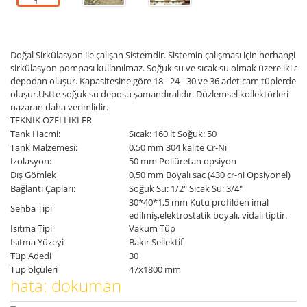
Doğal Sirkülasyon ile çalışan Sistemdir. Sistemin çalışması için herhangi bi
sirkülasyon pompası kullanılmaz. Soğuk su ve sıcak su olmak üzere iki ayr
depodan oluşur. Kapasitesine göre 18 - 24 - 30 ve 36 adet cam tüplerden
oluşur.Üstte soğuk su deposu şamandıralıdır. Düzlemsel kollektörleri
nazaran daha verimlidir.
TEKNİK ÖZELLİKLER
Tank Hacmi:
Sıcak: 160 lt Soğuk: 50
Tank Malzemesi:
0,50 mm 304 kalite Cr-Ni
Izolasyon:
50 mm Poliüretan opsiyon
Dış Gömlek
0,50 mm Boyalı sac (430 cr-ni Opsiyonel)
Bağlantı Çapları:
Soğuk Su: 1/2" Sıcak Su: 3/4"
30*40*1,5 mm Kutu profilden imal
Sehba Tipi
edilmiş,elektrostatik boyalı, vidalı tiptir.
Isıtma Tipi
Vakum Tüp
Isıtma Yüzeyi
Bakır Sellektif
Tüp Adedi
30
Tüp ölçüleri
47x1800 mm
hata: dokuman