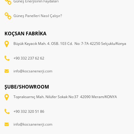
Güneş Enerjisinin Faydaları
Güneş Panelleri Nasıl Çalışır?
KOÇSAN FABRİKA
Büyük Kayacık Mah. 4. OSB. 103 Cd. No: 7-7A 42250 Selçuklu/Konya
+90 332 237 62 62
info@kocsanenerji.com
ŞUBE/SHOWROOM
Topraksarnıç Mah. Nilüfer Sokak No:37 42090 Meram/KONYA
+90 332 320 51 86
info@kocsanenerji.com