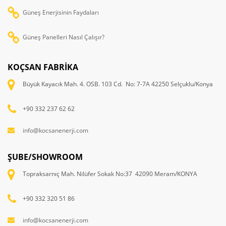
Güneş Enerjisinin Faydaları
Güneş Panelleri Nasıl Çalışır?
KOÇSAN FABRİKA
Büyük Kayacık Mah. 4. OSB. 103 Cd. No: 7-7A 42250 Selçuklu/Konya
+90 332 237 62 62
info@kocsanenerji.com
ŞUBE/SHOWROOM
Topraksarnıç Mah. Nilüfer Sokak No:37 42090 Meram/KONYA
+90 332 320 51 86
info@kocsanenerji.com