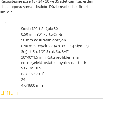
Kapasitesine göre 18 - 24 - 30 ve 36 adet cam tüplerden
uk su deposu şamandıralıdır. Düzlemsel kollektörleri
imlidir.
LER
Sıcak: 130 lt Soğuk: 50
0,50 mm 304 kalite Cr-Ni
50 mm Poliüretan opsiyon
0,50 mm Boyalı sac (430 cr-ni Opsiyonel)
Soğuk Su: 1/2" Sıcak Su: 3/4"
30*40*1,5 mm Kutu profilden imal
edilmiş,elektrostatik boyalı, vidalı tiptir.
Vakum Tüp
Bakır Sellektif
24
47x1800 mm
okuman