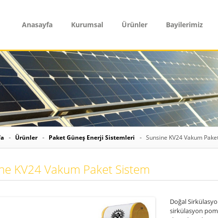
Anasayfa
Kurumsal
Ürünler
Bayilerimiz
fa
Ürünler
Paket Güneş Enerji Sistemleri
Sunsine KV24 Vakum Paket
ne KV24 Vakum Paket Sistem
Doğal Sirkülasyon
sirkülasyon pomp