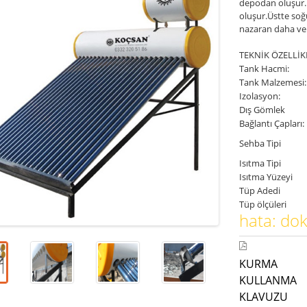
depodan oluşur. 
oluşur.Üstte soğ
nazaran daha ver
TEKNİK ÖZELLİK
Tank Hacmi:
Tank Malzemesi:
Izolasyon:
Dış Gömlek
Bağlantı Çapları:
Sehba Tipi
Isıtma Tipi
Isıtma Yüzeyi
Tüp Adedi
Tüp ölçüleri
hata: d
KURMA
KULLANMA
KLAVUZU