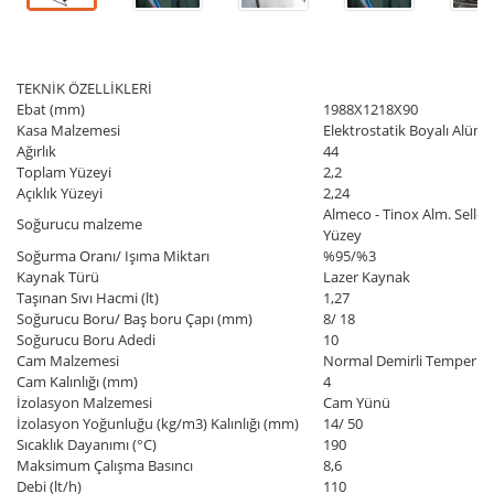
TEKNİK ÖZELLİKLERİ
Ebat (mm)
1988X1218X90
Kasa Malzemesi
Elektrostatik Boyalı Alüm
Ağırlık
44
Toplam Yüzeyi
2,2
Açıklık Yüzeyi
2,24
Almeco - Tinox Alm. Sellekt
Soğurucu malzeme
Yüzey
Soğurma Oranı/ Işıma Miktarı
%95/%3
Kaynak Türü
Lazer Kaynak
Taşınan Sıvı Hacmi (lt)
1,27
Soğurucu Boru/ Baş boru Çapı (mm)
8/ 18
Soğurucu Boru Adedi
10
Cam Malzemesi
Normal Demirli Temperli
Cam Kalınlığı (mm)
4
İzolasyon Malzemesi
Cam Yünü
İzolasyon Yoğunluğu (kg/m3) Kalınlığı (mm)
14/ 50
Sıcaklık Dayanımı (°C)
190
Maksimum Çalışma Basıncı
8,6
Debi (lt/h)
110