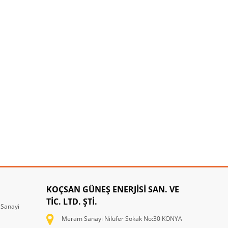
KOÇSAN GÜNEŞ ENERJİSİ SAN. VE
TİC. LTD. ŞTİ.
 Sanayi
Meram Sanayi Nilüfer Sokak No:30 KONYA