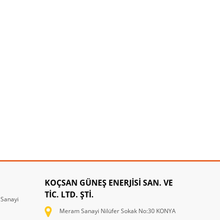
KOÇSAN GÜNEŞ ENERJİSİ SAN. VE
TİC. LTD. ŞTİ.
 Sanayi
Meram Sanayi Nilüfer Sokak No:30 KONYA